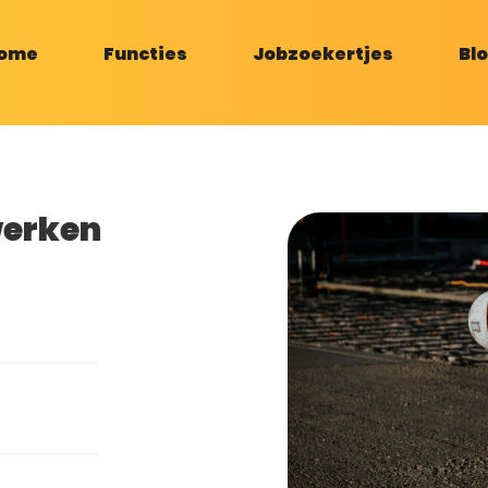
ome
Functies
Jobzoekertjes
Bl
werken
s